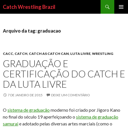
Pesquisar
Catch Wrestling Brazil
PULAR
MENU
PARA
PRINCI
O
CONTEÚDO
Arquivo da tag: graduacao
CACC
,
CATCH
,
CATCH AS CATCH CAN
,
LUTA LIVRE
,
WRESTLING
GRADUAÇÃO E
CERTIFICAÇÃO DO CATCH E
DA LUTA LIVRE
7 DE JANEIRO DE 2015
DEIXE UM COMENTÁRIO
O
sistema de graduação
moderno foi criado por Jigoro Kano
no final do século 19 aperfeiçoando o
sistema de graduação
samurai
e adotado pelas diversas artes marciais (como o