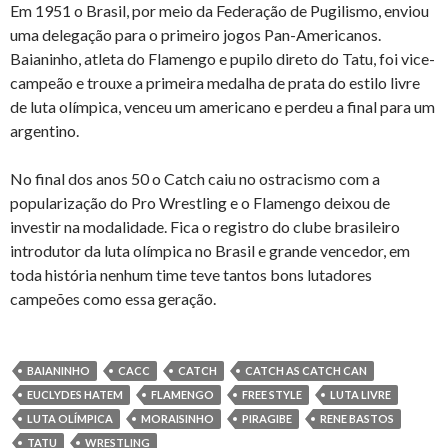
Em 1951 o Brasil, por meio da Federação de Pugilismo, enviou
uma delegação para o primeiro jogos Pan-Americanos.
Baianinho, atleta do Flamengo e pupilo direto do Tatu, foi vice-
campeão e trouxe a primeira medalha de prata do estilo livre
de luta olímpica, venceu um americano e perdeu a final para um
argentino.
No final dos anos 50 o Catch caiu no ostracismo com a
popularização do Pro Wrestling e o Flamengo deixou de
investir na modalidade. Fica o registro do clube brasileiro
introdutor da luta olímpica no Brasil e grande vencedor, em
toda história nenhum time teve tantos bons lutadores
campeões como essa geração.
BAIANINHO
CACC
CATCH
CATCH AS CATCH CAN
EUCLYDES HATEM
FLAMENGO
FREE STYLE
LUTA LIVRE
LUTA OLÍMPICA
MORAISINHO
PIRAGIBE
RENE BASTOS
TATU
WRESTLING