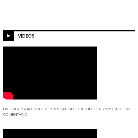
por
posts
VÍDEOS
HIGHLIGHTS DA COPA EUCLYDES HATEM
19 DE JULHO DE 2015
DEIXE UM
COMENTÁRIO