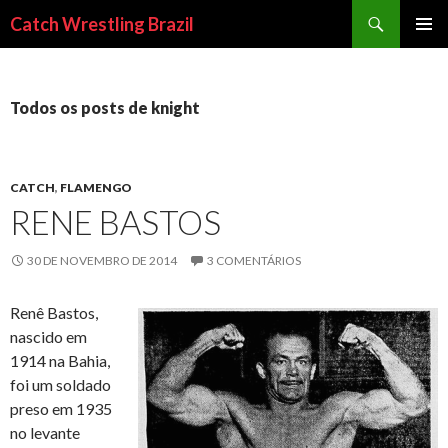
Pesquisar
Catch Wrestling Brazil
PULAR
MENU
PARA
PRINCI
O
CONTEÚDO
Todos os posts de knight
CATCH
,
FLAMENGO
RENE BASTOS
30 DE NOVEMBRO DE 2014
3 COMENTÁRIOS
Renê Bastos,
nascido em
1914 na Bahia,
foi um soldado
preso em 1935
no levante