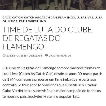
CACC
,
CATCH
,
CATCH AS CATCH CAN
,
FLAMENGO
,
LUTA LIVRE
,
LUTA
OLÍMPICA
,
TATU
,
WRESTLING
TIME DE LUTA DO CLUBE
DE REGATAS DO
FLAMENGO
25 DE NOVEMBRO DE 2014
2 COMENTÁRIOS
O Clube de Regatas do Flamengo sempre manteve turmas de
Luta Livre (Catch As Catch Can) desde os anos 30, mas a partir
de 1944 começou a preparar um time imbatível e para isso
contratou o treinador Moraisinho (que substituiu o lutador
Cabo Verde) sob a supervisão do maior campeão de todos os
tempos no país, Euclydes Hatem, o popular Tatu.