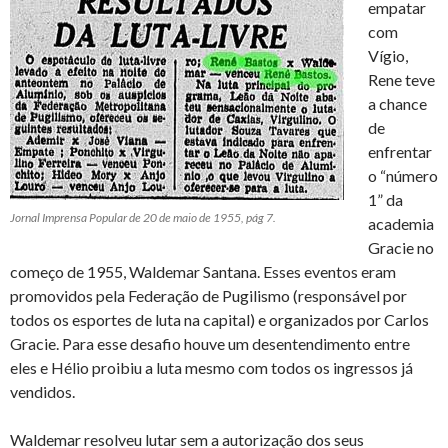
empatar
com
Vígio,
Rene teve
a chance
de
enfrentar
o “número
1” da
Jornal Imprensa Popular de 20 de maio de 1955, pág 7.
academia
Gracie no
começo de 1955, Waldemar Santana. Esses eventos eram
promovidos pela Federação de Pugilismo (responsável por
todos os esportes de luta na capital) e organizados por Carlos
Gracie. Para esse desafio houve um desentendimento entre
eles e Hélio proibiu a luta mesmo com todos os ingressos já
vendidos.
Waldemar resolveu lutar sem a autorização dos seus