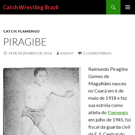
Pesquisar
Catch Wrestling Brazil
PULAR
MENU
PARA
PRINCI
O
CONTEÚDO
CATCH
,
FLAMENGO
PIRAGIBE
19 DE DEZEMBRO DE 2014
KNIGHT
2 COMENTÁRIOS
Raimundo Piragibe
Gomes de
Magalhães nasceu
no Ceará em 6 de
maio de 1918 e fez
sua estréia como
atleta do
Flamengo
em julho de 1945, foi
fiscal da guarda civil
da E. F. Central do