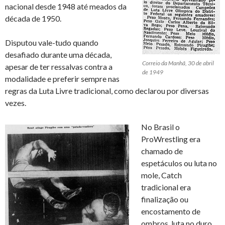
nacional desde 1948 até meados da
década de 1950.
Disputou vale-tudo quando
desafiado durante uma década,
Correio da Manhã, 30 de abril
apesar de ter ressalvas contra a
de 1949
modalidade e preferir sempre nas
regras da Luta Livre tradicional, como declarou por diversas
vezes.
No Brasil o
ProWrestling era
chamado de
espetáculos ou luta no
mole, Catch
tradicional era
finalização ou
encostamento de
ombros, luta no duro