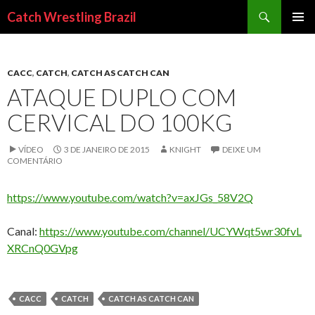
Pesquisar
Catch Wrestling Brazil
PULAR
MENU
PARA
PRINCI
O
CONTEÚDO
CACC
,
CATCH
,
CATCH AS CATCH CAN
ATAQUE DUPLO COM
CERVICAL DO 100KG
VÍDEO
3 DE JANEIRO DE 2015
KNIGHT
DEIXE UM
COMENTÁRIO
https://www.youtube.com/watch?v=axJGs_58V2Q
Canal:
https://www.youtube.com/channel/UCYWqt5wr30fvL
XRCnQ0GVpg
CACC
CATCH
CATCH AS CATCH CAN